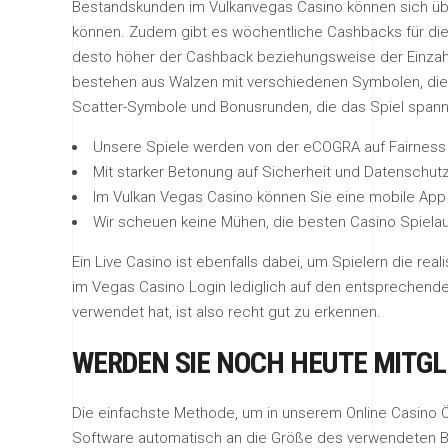
Bestandskunden im Vulkanvegas Casino können sich üb
können. Zudem gibt es wöchentliche Cashbacks für die
desto höher der Cashback beziehungsweise der Einzahlun
bestehen aus Walzen mit verschiedenen Symbolen, die s
Scatter-Symbole und Bonusrunden, die das Spiel spa
Unsere Spiele werden von der eCOGRA auf Fairness u
Mit starker Betonung auf Sicherheit und Datenschutz
Im Vulkan Vegas Casino können Sie eine mobile App h
Wir scheuen keine Mühen, die besten Casino Spielau
Ein Live Casino ist ebenfalls dabei, um Spielern die r
im Vegas Casino Login lediglich auf den entsprechenden
verwendet hat, ist also recht gut zu erkennen.
WERDEN SIE NOCH HEUTE MITGL
Die einfachste Methode, um in unserem Online Casino Ös
Software automatisch an die Größe des verwendeten Bil