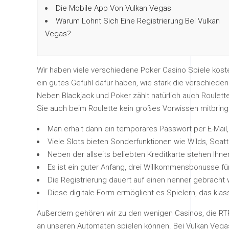
Die Mobile App Von Vulkan Vegas
Warum Lohnt Sich Eine Registrierung Bei Vulkan
Vegas?
Wir haben viele verschiedene Poker Casino Spiele koste
ein gutes Gefühl dafür haben, wie stark die verschiede
Neben Blackjack und Poker zählt natürlich auch Roulet
Sie auch beim Roulette kein großes Vorwissen mitbring
Man erhält dann ein temporäres Passwort per E-Mai
Viele Slots bieten Sonderfunktionen wie Wilds, Sc
Neben der allseits beliebten Kreditkarte stehen Ihnen
Es ist ein guter Anfang, drei Willkommensbonusse f
Die Registrierung dauert auf einen nenner gebracht 
Diese digitale Form ermöglicht es Spielern, das kl
Außerdem gehören wir zu den wenigen Casinos, die RTP-We
an unseren Automaten spielen können. Bei Vulkan Vegas