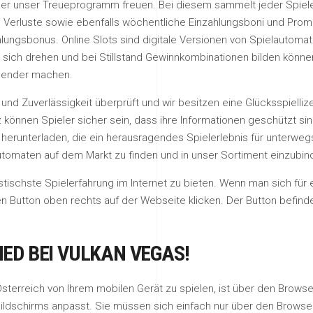
er unser Treueprogramm freuen. Bei diesem sammelt jeder Spiele
 Verluste sowie ebenfalls wöchentliche Einzahlungsboni und Pro
gsbonus. Online Slots sind digitale Versionen von Spielautomaten,
ich drehen und bei Stillstand Gewinnkombinationen bilden können.
nnender machen.
nd Zuverlässigkeit überprüft und wir besitzen eine Glücksspielli
 können Spieler sicher sein, dass ihre Informationen geschützt sin
erunterladen, die ein herausragendes Spielerlebnis für unterwegs
tomaten auf dem Markt zu finden und in unser Sortiment einzubin
ealistischste Spielerfahrung im Internet zu bieten. Wenn man sich
 Button oben rechts auf der Webseite klicken. Der Button befinde
IED BEI VULKAN VEGAS!
terreich von Ihrem mobilen Gerät zu spielen, ist über den Browse
dschirms anpasst. Sie müssen sich einfach nur über den Browser 