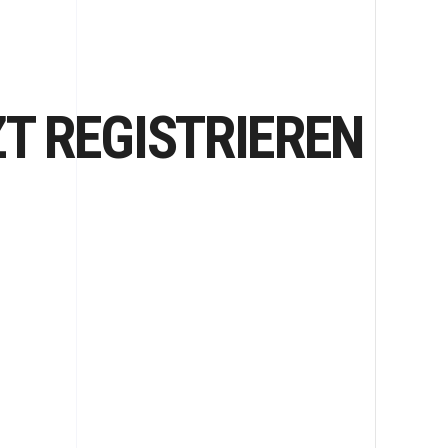
T REGISTRIEREN