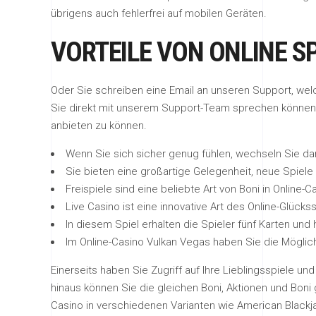
übrigens auch fehlerfrei auf mobilen Geräten.
VORTEILE VON ONLINE 
Oder Sie schreiben eine Email an unseren Support, welch
Sie direkt mit unserem Support-Team sprechen können.
anbieten zu können.
Wenn Sie sich sicher genug fühlen, wechseln Sie d
Sie bieten eine großartige Gelegenheit, neue Spiele
Freispiele sind eine beliebte Art von Boni in Online-
Live Casino ist eine innovative Art des Online-Glücks
In diesem Spiel erhalten die Spieler fünf Karten u
Im Online-Casino Vulkan Vegas haben Sie die Möglic
Einerseits haben Sie Zugriff auf Ihre Lieblingsspiele
hinaus können Sie die gleichen Boni, Aktionen und Boni 
Casino in verschiedenen Varianten wie American Blackjac