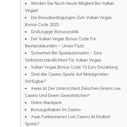
Werden Sie Noch Heute Mitglied Bei Vulkan
Vegas!
Die Bonusbedingungen Zum Vulkan Vegas
Bonus Code 2023
Großzügige Bonus-politik
Der Vulkan Vegas Bonus Code Für
Bestandskunden – Unser Fazit:
Sicherheit Bei Spielautomaten – Eine
Selbstverständlichkeit Für Vulkan Vegas
Vulkan Vegas Bonus Code 10 Euro Einzahlung
Sind Alle Casino Spiele Auf Mobilgeräten
Verfügbar?
⚡was Ist Der Unterschied Zwischen Einem Live
Casino Und Einem Gewöhnlichen?
Online Blackjack
Bonusguthaben Im Casino
⚡wie Funktionieren Live Casino At Redbet
Spiele?