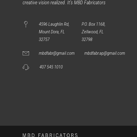
creative vision realized. It’s MBD Fabricators
4596 Laughlin Rd,
P.O. Box 1168,
Mount Dora, FL
Zellwood, FL
32757
32798
mbdfabr@gmail.com
mbdfabr.ap@gmail.com
407 545 1010