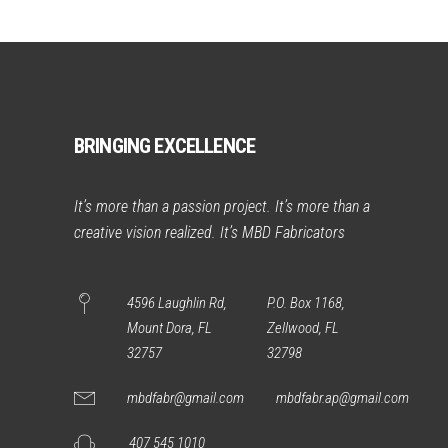
BRINGING EXCELLENCE
It’s more than a passion project. It’s more than a
creative vision realized. It’s MBD Fabricators
4596 Laughlin Rd,
P.O. Box 1168,
Mount Dora, FL
Zellwood, FL
32757
32798
mbdfabr@gmail.com
mbdfabr.ap@gmail.com
407 545 1010