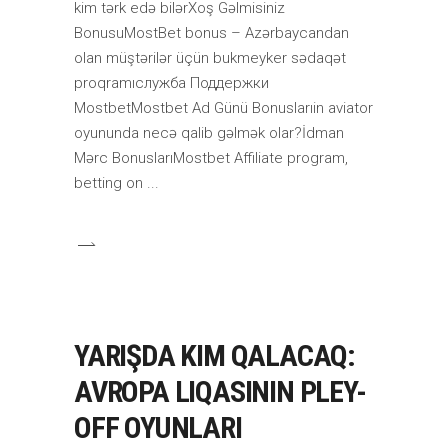
kim tərk edə bilərXoş Gəlmisiniz
BonusuMostBet bonus – Azərbaycandan
olan müştərilər üçün bukmeyker sədaqət
proqramıслужба Поддержки
MostbetMostbet Ad Günü Bonuslarıin aviator
oyununda necə qalib gəlmək olar?İdman
Mərc BonuslarıMostbet Affiliate program,
betting on
YARIŞDA KIM QALACAQ:
AVROPA LIQASININ PLEY-
OFF OYUNLARI