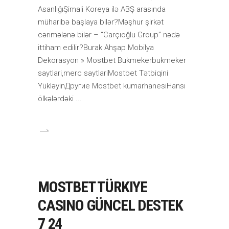
AsanlığıŞimali Koreya ilə ABŞ arasında
müharibə başlaya bilər?Məşhur şirkət
cərimələnə bilər – “Carçıoğlu Group” nədə
ittiham edilir?Burak Ahşap Mobilya
Dekorasyon » Mostbet Bukmekerbukmeker
saytlari,merc saytlariMostbet Tətbiqini
YükləyinДругие Mostbet kumarhanesiHansı
ölkələrdəki
MOSTBET TÜRKIYE
CASINO GÜNCEL DESTEK
7 24