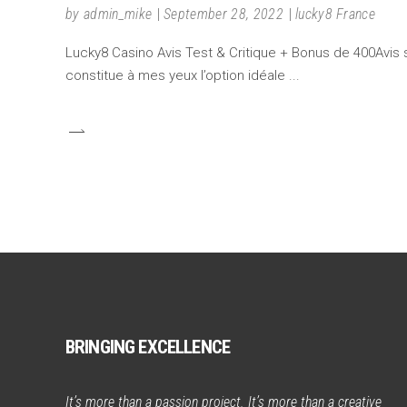
by
admin_mike
September 28, 2022
lucky8 France
Lucky8 Casino Avis Test & Critique + Bonus de 400Avis s
constitue à mes yeux l’option idéale
BRINGING EXCELLENCE
It’s more than a passion project. It’s more than a creative