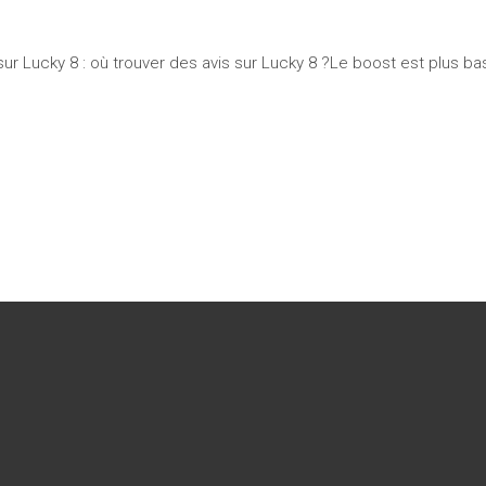
ur Lucky 8 : où trouver des avis sur Lucky 8 ?Le boost est plus b