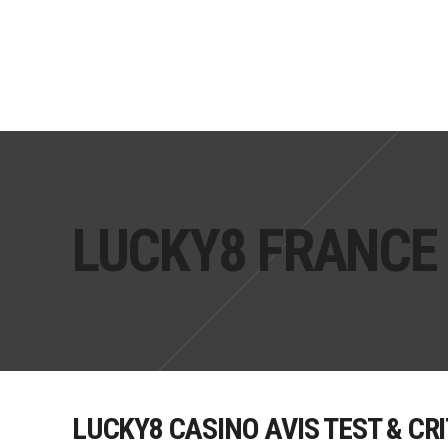
LUCKY8 FRANCE
LUCKY8 CASINO AVIS TEST & CRI