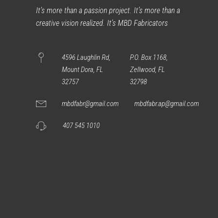
It’s more than a passion project. It’s more than a
creative vision realized. It’s MBD Fabricators
4596 Laughlin Rd,
P.O. Box 1168,
Mount Dora, FL
Zellwood, FL
32757
32798
mbdfabr@gmail.com
mbdfabr.ap@gmail.com
407 545 1010