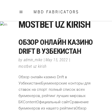
MOSTBET UZ KIRISH
ОБЗОР ОНЛАЙН КАЗИНО
DRIFT В УЗБЕКИСТАН
by
admin_mike
May 15, 2022
mostbet uz kirish
Обзор онлайн казино Drift в
УзбекистанеБукмекерские конторы для
ставок на спорт: полный список всех
букмекеров, рейтинг лучших мировых
БКContentОфициальный сайтСравнение
букмекеров из нашего рейтингаОбзор