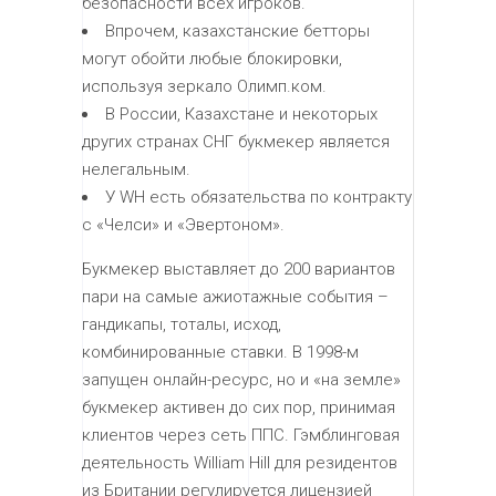
безопасности всех игроков.
Впрочем, казахстанские бетторы
могут обойти любые блокировки,
используя зеркало Олимп.ком.
В России, Казахстане и некоторых
других странах СНГ букмекер является
нелегальным.
У WH есть обязательства по контракту
с «Челси» и «Эвертоном».
Букмекер выставляет до 200 вариантов
пари на самые ажиотажные события –
гандикапы, тоталы, исход,
комбинированные ставки. В 1998-м
запущен онлайн-ресурс, но и «на земле»
букмекер активен до сих пор, принимая
клиентов через сеть ППС. Гэмблинговая
деятельность William Hill для резидентов
из Британии регулируется лицензией