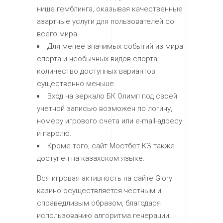
нише гемблинга, оказывая качественные
азартные услуги для пользователей со
всего мира.
Для менее значимых событий из мира
спорта и необычных видов спорта,
количество доступных вариантов
существенно меньше.
Вход на зеркало БК Олимп под своей
учетной записью возможен по логину,
номеру игрового счета или e-mail-адресу
и паролю.
Кроме того, сайт Мостбет КЗ также
доступен на казахском языке.
Вся игровая активность на сайте Glory
казино осуществляется честным и
справедливым образом, благодаря
использованию алгоритма генерации