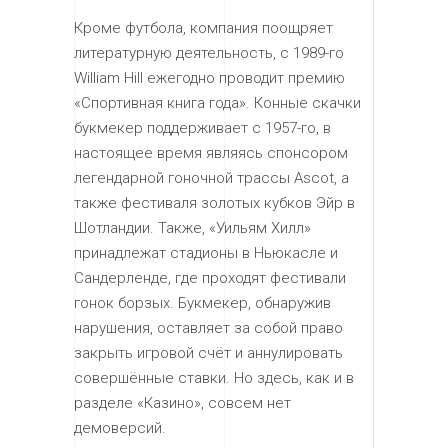
Кроме футбола, компания поощряет
литературную деятельность, с 1989-го
William Hill ежегодно проводит премию
«Спортивная книга года». Конные скачки
букмекер поддерживает с 1957-го, в
настоящее время являясь спонсором
легендарной гоночной трассы Ascot, а
также фестиваля золотых кубков Эйр в
Шотландии. Также, «Уильям Хилл»
принадлежат стадионы в Ньюкасле и
Сандерленде, где проходят фестивали
гонок борзых. Букмекер, обнаружив
нарушения, оставляет за собой право
закрыть игровой счёт и аннулировать
совершённые ставки. Но здесь, как и в
разделе «Казино», совсем нет
демоверсий.