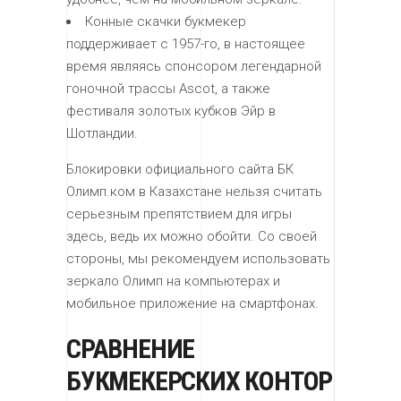
Конные скачки букмекер
поддерживает с 1957-го, в настоящее
время являясь спонсором легендарной
гоночной трассы Ascot, а также
фестиваля золотых кубков Эйр в
Шотландии.
Блокировки официального сайта БК
Олимп.ком в Казахстане нельзя считать
серьезным препятствием для игры
здесь, ведь их можно обойти. Со своей
стороны, мы рекомендуем использовать
зеркало Олимп на компьютерах и
мобильное приложение на смартфонах.
СРАВНЕНИЕ
БУКМЕКЕРСКИХ КОНТОР