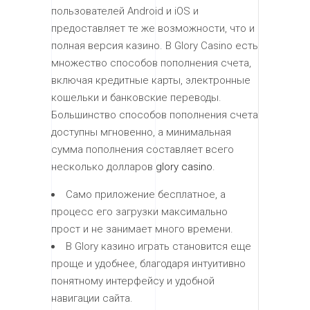
пользователей Android и iOS и
предоставляет те же возможности, что и
полная версия казино. В Glory Casino есть
множество способов пополнения счета,
включая кредитные карты, электронные
кошельки и банковские переводы.
Большинство способов пополнения счета
доступны мгновенно, а минимальная
сумма пополнения составляет всего
несколько долларов
glory casino
.
Само приложение бесплатное, а
процесс его загрузки максимально
прост и не занимает много времени.
В Glory казино играть становится еще
проще и удобнее, благодаря интуитивно
понятному интерфейсу и удобной
навигации сайта.