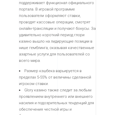
поддерживает функционал официального
портала. В игровой программе
пользователи оформляют ставки,
проводят кассовые операции, смотрят
онлайн-трансляции и получают бонусы. За
удивительно короткий период глори
казино вышло на лидирующие позиции в
нише гемблинга, оказывая качественные
азартные услуги для пользователей со
всего мира.
Размер кэшбека варьируется в
пределах 5-55% от величины сделанной
игроком ставки.
Glory казино также следит за любым
проявлением внутреннего или внешнего
насилия и подозрительных тенденций для
обеспечения честной игры и