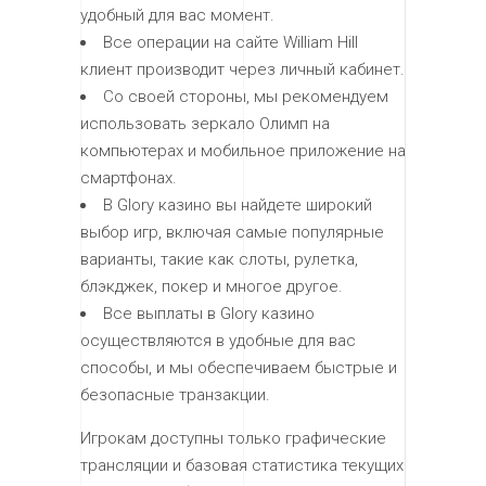
удобный для вас момент.
Все операции на сайте William Hill
клиент производит через личный кабинет.
Со своей стороны, мы рекомендуем
использовать зеркало Олимп на
компьютерах и мобильное приложение на
смартфонах.
В Glory казино вы найдете широкий
выбор игр, включая самые популярные
варианты, такие как слоты, рулетка,
блэкджек, покер и многое другое.
Все выплаты в Glory казино
осуществляются в удобные для вас
способы, и мы обеспечиваем быстрые и
безопасные транзакции.
Игрокам доступны только графические
трансляции и базовая статистика текущих