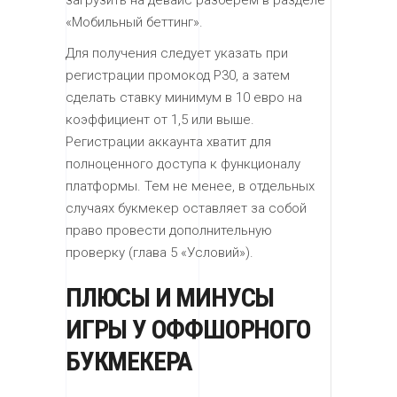
«Мобильный беттинг».
Для получения следует указать при
регистрации промокод P30, а затем
сделать ставку минимум в 10 евро на
коэффициент от 1,5 или выше.
Регистрации аккаунта хватит для
полноценного доступа к функционалу
платформы. Тем не менее, в отдельных
случаях букмекер оставляет за собой
право провести дополнительную
проверку (глава 5 «Условий»).
ПЛЮСЫ И МИНУСЫ
ИГРЫ У ОФФШОРНОГО
БУКМЕКЕРА