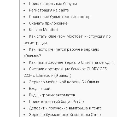
Привлекательные бонусы
Регистрация на сайте
Сравнение букмекерских контор
Скачать приложение
Казино Mostbet
Как стать клиентом Мостбет: инструкция по
регистрации
Как часто меняется рабочее зеркало
«Олимп»?
Как найти рабочее зеркало Олимп на сегодня
Счетчик-сортировщик банкнот GLORY GFS-
220F с Шатером (9 валют)
Зеркало мобильной версии БК Олимп
Вход на сайт
Виды игровых автоматов
Приветственный бонус Pin Up
Депозит и получение выигрыша в тенге
Зеркало букмекерской конторы Olimp