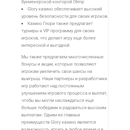
букмекерской конторой Olimp.
Glory казино обеспечивает высокий
уровень безопасности для своих игроков.
Казино Глори также предлагает
турниры и VIP программу для своих
игроков, что делает игру еще более
интересной и выгодной.
Мы также предлагаем многочисленные
бонусы и акции, которые позволяют
игрокам увеличить свои шансы на
выигрыш. Наши партнеры и разработчики
игр работают над постоянным
улучшением игрового процесса и выплат,
чтобы вы могли наслаждаться еще
больше победами и радоваться высоким
выплатам. Одним из главных
преимуществ Glory казино является
возможность играть в любое время и в