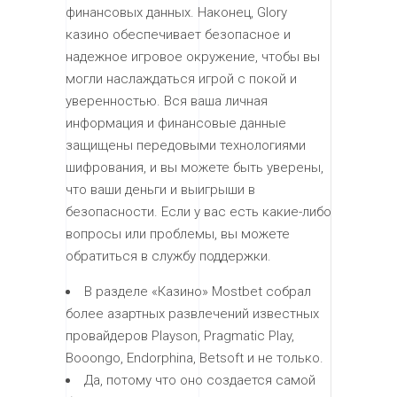
финансовых данных. Наконец, Glory
казино обеспечивает безопасное и
надежное игровое окружение, чтобы вы
могли наслаждаться игрой с покой и
уверенностью. Вся ваша личная
информация и финансовые данные
защищены передовыми технологиями
шифрования, и вы можете быть уверены,
что ваши деньги и выигрыши в
безопасности. Если у вас есть какие-либо
вопросы или проблемы, вы можете
обратиться в службу поддержки.
В разделе «Казино» Mostbet собрал
более азартных развлечений известных
провайдеров Playson, Pragmatic Play,
Booongo, Endorphina, Betsoft и не только.
Да, потому что оно создается самой