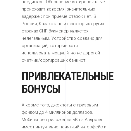
поединков. Обновление котировок в live
происходит вовремя, значительных
задержек при приеме ставок нет. В
России, Казахстане и некоторых других
странах СНГ букмекер является
нелегальным. Устройство создано для
организаций, которые хотят
использовать мощный, но не дорогой
счетчик/сортировщик банкнот.
ПРИВЛЕКАТЕЛЬНЫЕ
БОНУСЫ
А кроме того, джекпоты с призовым
фондом до 4 миллионов долларов.
Мобильное приложение БК на Андроид
имеет интуитивно понятный интерфейс и