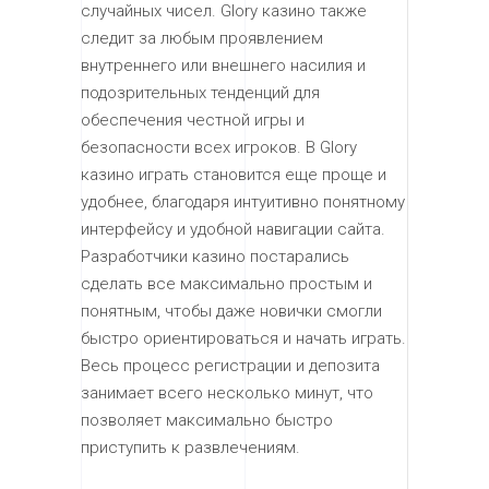
случайных чисел. Glory казино также
следит за любым проявлением
внутреннего или внешнего насилия и
подозрительных тенденций для
обеспечения честной игры и
безопасности всех игроков. В Glory
казино играть становится еще проще и
удобнее, благодаря интуитивно понятному
интерфейсу и удобной навигации сайта.
Разработчики казино постарались
сделать все максимально простым и
понятным, чтобы даже новички смогли
быстро ориентироваться и начать играть.
Весь процесс регистрации и депозита
занимает всего несколько минут, что
позволяет максимально быстро
приступить к развлечениям.