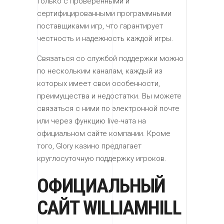
только с проверенными и
сертифицированными программными
поставщиками игр, что гарантирует
честность и надежность каждой игры.
Связаться со службой поддержки можно
по нескольким каналам, каждый из
которых имеет свои особенности,
преимущества и недостатки. Вы можете
связаться с ними по электронной почте
или через функцию live-чата на
официальном сайте компании. Кроме
того, Glory казино предлагает
круглосуточную поддержку игроков.
ОФИЦИАЛЬНЫЙ
САЙТ WILLIAMHILL