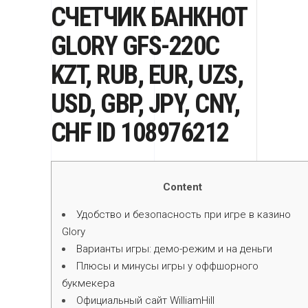
СЧЕТЧИК БАНКНОТ
GLORY GFS-220С
KZT, RUB, EUR, UZS,
USD, GBP, JPY, CNY,
CHF ID 108976212
Content
Удобство и безопасность при игре в казино
Glory
Варианты игры: демо-режим и на деньги
Плюсы и минусы игры у оффшорного
букмекера
Официальный сайт WilliamHill