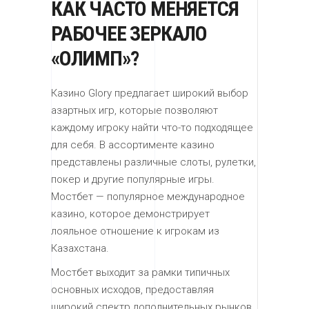
КАК ЧАСТО МЕНЯЕТСЯ
РАБОЧЕЕ ЗЕРКАЛО
«ОЛИМП»?
Казино Glory предлагает широкий выбор
азартных игр, которые позволяют
каждому игроку найти что-то подходящее
для себя. В ассортименте казино
представлены различные слоты, рулетки,
покер и другие популярные игры.
Мостбет — популярное международное
казино, которое демонстрирует
лояльное отношение к игрокам из
Казахстана.
Мостбет выходит за рамки типичных
основных исходов, предоставляя
широкий спектр дополнительных рынков