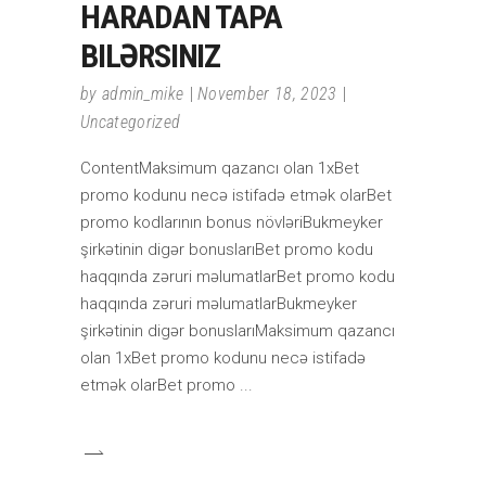
HARADAN TAPA
BILƏRSINIZ
by
admin_mike
November 18, 2023
Uncategorized
ContentMaksimum qazancı olan 1xBet
promo kodunu necə istifadə etmək olarBet
promo kodlarının bonus növləriBukmeyker
şirkətinin digər bonuslarıBet promo kodu
haqqında zəruri məlumatlarBet promo kodu
haqqında zəruri məlumatlarBukmeyker
şirkətinin digər bonuslarıMaksimum qazancı
olan 1xBet promo kodunu necə istifadə
etmək olarBet promo