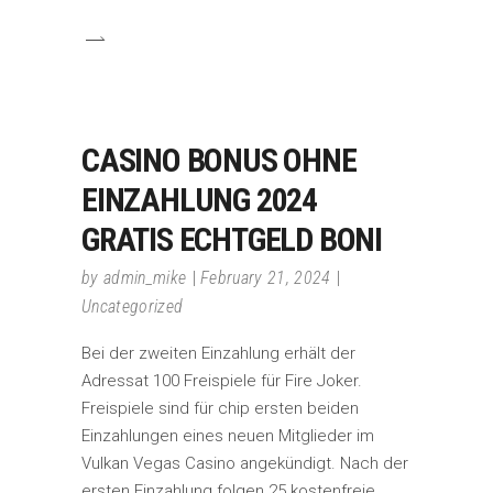
CASINO BONUS OHNE
EINZAHLUNG 2024
GRATIS ECHTGELD BONI
by
admin_mike
February 21, 2024
Uncategorized
Bei der zweiten Einzahlung erhält der
Adressat 100 Freispiele für Fire Joker.
Freispiele sind für chip ersten beiden
Einzahlungen eines neuen Mitglieder im
Vulkan Vegas Casino angekündigt. Nach der
ersten Einzahlung folgen 25 kostenfreie