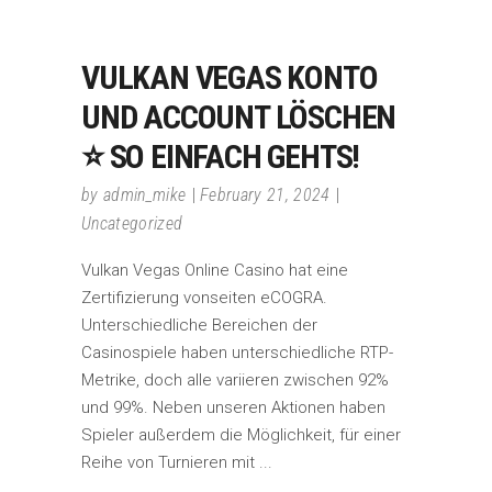
VULKAN VEGAS KONTO
UND ACCOUNT LÖSCHEN
⭐️ SO EINFACH GEHTS!
by
admin_mike
February 21, 2024
Uncategorized
Vulkan Vegas Online Casino hat eine
Zertifizierung vonseiten eCOGRA.
Unterschiedliche Bereichen der
Casinospiele haben unterschiedliche RTP-
Metrike, doch alle variieren zwischen 92%
und 99%. Neben unseren Aktionen haben
Spieler außerdem die Möglichkeit, für einer
Reihe von Turnieren mit