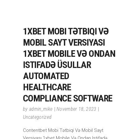
1XBET MOBI TƏTBIQI VƏ
MOBIL SAYT VERSIYASI
1XBET MOBILE VƏ ONDAN
ISTIFADƏ ÜSULLAR
AUTOMATED
HEALTHCARE
COMPLIANCE SOFTWARE
by
admin_mike
November 18, 2023
Uncategorized
Contentbet Mobi Tətbiqi Və Mobil Sayt
Versiyası 1xbet Mobile Və Ondan Istifadə