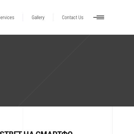
ervices
Gallery
Contact Us