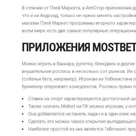
В отличии от Плей Маркета, в АппСтор приложения д
что и на Андроид, только не нужно менять настройк
магазин Плей Маркет программы игорного характера
всем мире есть две самые популярные операционны
ПРИЛОЖЕНИЯ MOSTBET 
Можно играть в баккара, рулетку, блекджек и други
внушительная роспись в несколько сот рынков. Из
(собачьи бега, например). Игрокам из Узбекистана 
букмекер опережает конкурентов. Роспись прямо пр
Ставки на спорт характеризуются достаточной ш
Также скачать Melbet на ПК можно игрокам, у к
Она добавляется на панель задач и в один клик н
Сделать это можно через открытие выпадающего
Наиболее простой из них является 1xBrowser, п