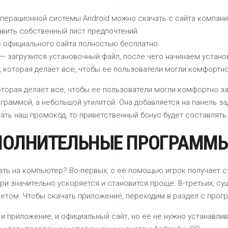
перационной системы Android можно скачать с сайта компани
авить собственный лист предпочтений.
 официального сайта полностью бесплатно.
 загрузится установочный файл, после чего начинаем установ
, которая делает все, чтобы ее пользователи могли комфортн
оторая делает все, чтобы ее пользователи могли комфортно з
ограммой, а небольшой утилитой. Она добавляется на панель за
зать наш промокод, то приветственный бонус будет составлять
ОПОЛНИТЕЛЬНЫЕ ПРОГРАММ
ать на компьютер? Во-первых, с ее помощью игрок получает с
ри значительно ускоряется и становится проще. В-третьих, с
етом. Чтобы скачать приложение, переходим в раздел с прог
и приложение, и официальный сайт, но ее не нужно устанавлив