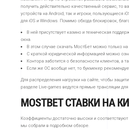
получить действительно качественный сервис, то в
устройств на Android, так и игроки, пользующиеся
для iOS и Windows. Помимо обхода блокировок, бл
В ней присутствует казино и техническая поддер
окна.
В этом случае скачать МостБет можно только на
С краткой юридической информацией можно озна
Контора заботится о безопасности клиентов, а т
Если же ОС вообще нет, то букмекер рекомендуе
Для распределения нагрузки на сайте, чтобы защитит
разделе Live-games ведутся прямые трансляции для
MOSTBET СТАВКИ НА К
Коэффициенты достаточно высоки и соответствуют
мы собрали в подробном обзоре.