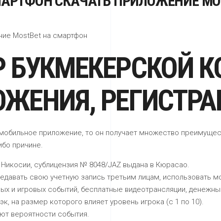
СМАРТФОН СКАЧАТЬ ПРИЛОЖЕНИЕ MO
ние MostBet на смартфон
Р БУКМЕКЕРСКОЙ 
ОЖЕНИЯ, РЕГИСТРА
 мобильное приложение, то он получает множество преимущест
ибо причине.
 Никосии, сублицензия № 8048/JAZ выдана в Кюрасао.
редавать свою учетную запись третьим лицам, использовать м
ых и игровых событий, бесплатные видеотрансляции, денежные
к, на размер которого влияет уровень игрока (с 1 по 10).
ют вероятности события.