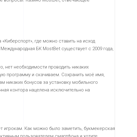
ые вопросы. Казино MostBet, отвечающее
 «Киберспорт», где можно ставить на исход
. Международная БК MostBet существует с 2009 года,
о, нет необходимости проводить никаких
ную программу и скачиваем. Сохранить моё имя,
ам никаких бонусов за установку мобильного
нная контора нацелена исключительно на
ет игрокам. Как можно было заметить, букмекерская
 активным пользователем смартфона и хотите