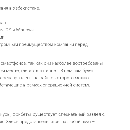
овня в Узбекистане.
ван.
я iOS и Windows.
ми.
я огромным преимуществом компании перед
 смартфонов, так как они наиболее востребованы
ом месте, где есть интернет. В нем вам будет
перенаправлены на сайт, с которого можно
ействующие в рамках операционной системы.
онусы, фрибеты, существует специальный раздел с
ок. Здесь представлены игры на любой вкус –