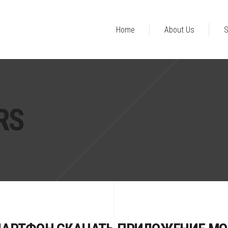
Home
About Us
S
RS