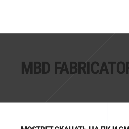
MBD FABRICATO