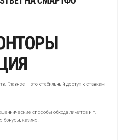
STBET НА СМАРТФО
КОНТОРЫ
ЦИЯ
в. Главное – это стабильный доступ к ставкам,
ошеннические способы обхода лимитов и т.
 бонусы, казино.