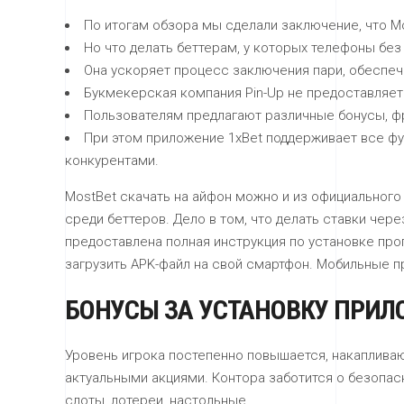
По итогам обзора мы сделали заключение, что M
Но что делать беттерам, у которых телефоны без
Она ускоряет процесс заключения пари, обеспеч
Букмекерская компания Pin-Up не предоставляет
Пользователям предлагают различные бонусы, ф
При этом приложение 1xBet поддерживает все ф
конкурентами.
MostBet скачать на айфон можно и из официального
среди беттеров. Дело в том, что делать ставки чере
предоставлена полная инструкция по установке про
загрузить APK-файл на свой смартфон. Мобильные 
БОНУСЫ ЗА УСТАНОВКУ ПРИ
Уровень игрока постепенно повышается, накаплива
актуальными акциями. Контора заботится о безопас
слоты, лотереи, настольные.