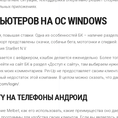
внештатные ситуации, техподдержка оперативно решает спорн
льных приложениях.
ЬЮТЕРОВ НА ОС WINDOWS
 повышая ставки. Одна из особенностей БК – наличие раздела
порт представлены скачки, собачьи бега, мотогонки и спидвей
я StarBet N.V.
вается с вейджером, кэшбэк делается еженедельно. Более тог
йти на сайт БК в раздел «Доступ к сайту», там выбираем нуж
щих моих комментариев. Pin-Up не предоставляет своим клиент
ый недостаток этой компании. В целом можно сказать, что да
.com/login/
.
TY НА ТЕЛЕФОНЫ АНДРОИД
ние Melbet, как его использовать, какие преимущества оно да
 программы для удобства своих клиентов. Если вы являетесь