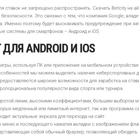
ля ставок не запрещено распространять. Скачать Betcity на 
и безопасности. Это связано с тем, что компания Google, вла
. Именно поэтому будет выскакивать предупреждение при заг
е системы для смартфонов – Андроид и iOS.
ДЛЯ ANDROID И IOS
е игры, используя ПК или приложение на мобильном устройств
 особенностей мы можем выделить наличие киберспортивных ди
предоставляются широкие возможности для заработка на ставк
опорциональна популярности вида спорта или турнира.
иротой линии, высокими коэффициентами, большим выбором ма
оторых медленный или лимитный интернет, так как программа 
аходит актуальные зеркала для перехода на сайт.
 меню и последующего нажатия вкладки с изображением флага
редставляющая собой обычный браузер, позволяющий обходить 