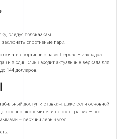
и.
ку, следуя подсказкам.
о заключать спортивные пари.
аключать спортивные пари. Первая – закладка
дач и в один клик находит актуальные зеркала для
 до 144 долларов.
Ы
табильный доступ к ставкам, даже если основной
ущественно экономится интернет-трафик – это
раммами – верхний левый угол.
ать.