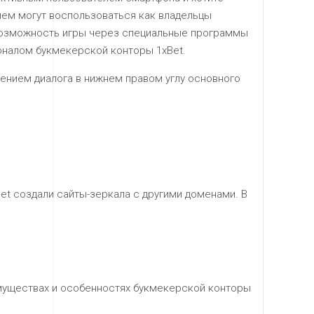
ием могут воспользоваться как владельцы
м возможность игры через специальные программы
оналом букмекерской конторы 1xBet.
жением диалога в нижнем правом углу основного
tBet создали сайты-зеркала с другими доменами. В
муществах и особенностях букмекерской конторы