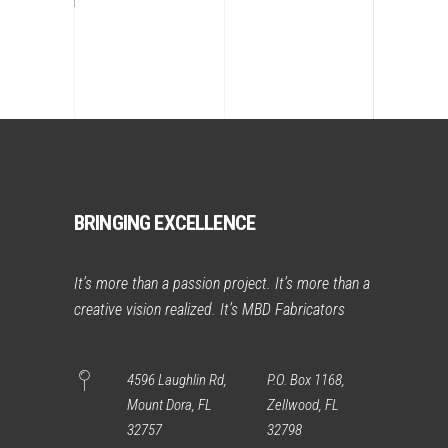
BRINGING EXCELLENCE
It’s more than a passion project. It’s more than a
creative vision realized. It’s MBD Fabricators
4596 Laughlin Rd,
P.O. Box 1168,
Mount Dora, FL
Zellwood, FL
32757
32798