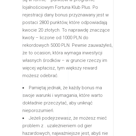
lojalnościowym Fortuna Klub Plus. Po
rejestracji dany bonus przyznawany jest w
postaci 2800 punktów, które odpowiadają
kwocie 20 złotych. To naprawdę znaczące
kwoty – liczone od 1000 PLN do
rekordowych 5000 PLN. Pewnie zauważyłeś,
że to ocasion, która wymaga inwestycji
własnych środków – w gruncie rzeczy im
więcej wpłacisz, tym większy reward
możesz odebrać.
Pamiętaj jednak, że każdy bonus ma
swoje warunki i wymagania, które warto
dokładnie przeczytać, aby uniknąć
nieporozumień.
Jeżeli podejrzewasz, że możesz mieć
problem z . uzależnieniem od gier
hazardowych, najważniejsze jest, abyś nie