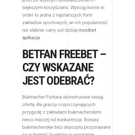
większymi korzyściami. Wyścigi konne in
order to jedna z najstarszych form
zakładów sportowych, an ich popularność
nie słabnie carry out dzisiaj
mostbet
aplikacja
.
BETFAN FREEBET –
CZY WSKAZANE
JEST ODEBRAĆ?
Bukmacher Fortuna skonstruował swoją
ofertę dla graczy rozpoczynających
przygodę z zakładami bukmacherskimi
nieco inaczej niż konkurencja. Bonusy
bukmacherskie bez depozytu przyznawane
są w formie” “punktów w programie