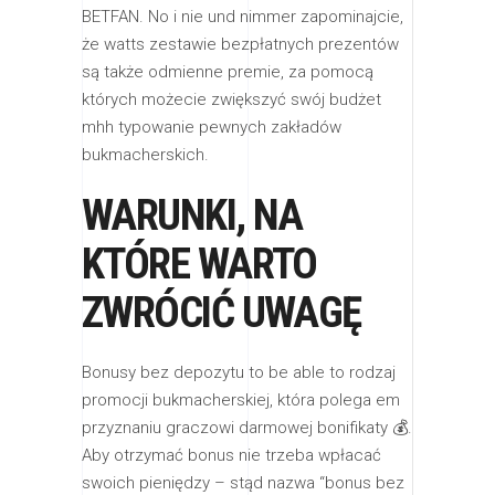
BETFAN. No i nie und nimmer zapominajcie,
że watts zestawie bezpłatnych prezentów
są także odmienne premie, za pomocą
których możecie zwiększyć swój budżet
mhh typowanie pewnych zakładów
bukmacherskich.
WARUNKI, NA
KTÓRE WARTO
ZWRÓCIĆ UWAGĘ
Bonusy bez depozytu to be able to rodzaj
promocji bukmacherskiej, która polega em
przyznaniu graczowi darmowej bonifikaty 💰.
Aby otrzymać bonus nie trzeba wpłacać
swoich pieniędzy – stąd nazwa “bonus bez