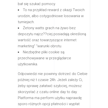
bał się szukać pomocy.
To na przykład reward z okazji Twoich
urodzin, albo cotygodniowe losowania w
turniejach.
Żetony watts grach na żywo bez
depozytu najcz??ciej posiadają określoną
wartość oraz towarzyszące internet
marketing” “warunki obrotu.
Niezbędne pliki cookie są
przechowywane w przeglądarce
użytkownika.
Odpowiedzi nie powinny dotrzeć do Ciebie
później niż t czasie 24h. Jeżeli zależy Ci,
żeby sprawę załatwić szybciej, możesz
skorzystać z czatu online day to day.
Platforma ma perform użytku naprawdę
sporo różnych opcji płatności i wypłat