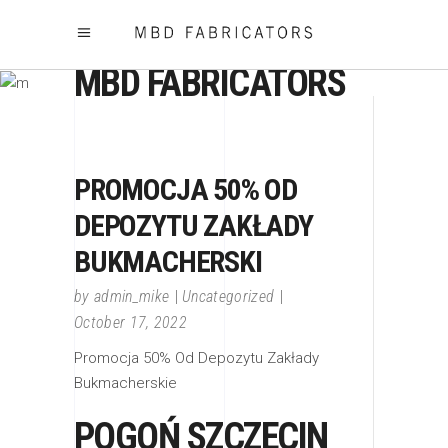
MBD FABRICATORS
PROMOCJA 50% OD
DEPOZYTU ZAKŁADY
BUKMACHERSKI
by
admin_mike
Uncategorized
October 17, 2022
Promocja 50% Od Depozytu Zakłady
Bukmacherskie
POGOŃ SZCZECIN