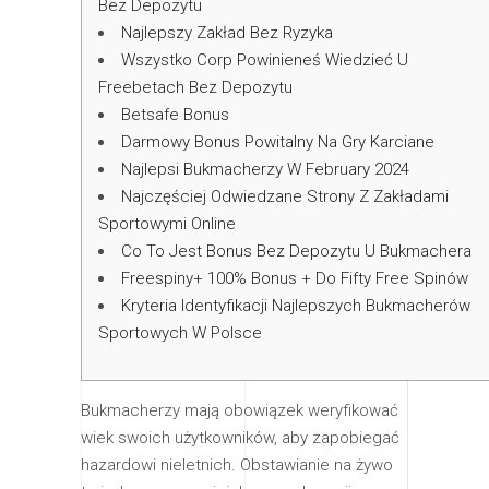
Bez Depozytu
Najlepszy Zakład Bez Ryzyka
Wszystko Corp Powinieneś Wiedzieć U
Freebetach Bez Depozytu
Betsafe Bonus
Darmowy Bonus Powitalny Na Gry Karciane
Najlepsi Bukmacherzy W February 2024
Najczęściej Odwiedzane Strony Z Zakładami
Sportowymi Online
Co To Jest Bonus Bez Depozytu U Bukmachera
Freespiny+ 100% Bonus + Do Fifty Free Spinów
Kryteria Identyfikacji Najlepszych Bukmacherów
Sportowych W Polsce
Bukmacherzy mają obowiązek weryfikować
wiek swoich użytkowników, aby zapobiegać
hazardowi nieletnich. Obstawianie na żywo