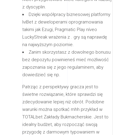
z dyscyplin.
Dzięki współpracy biznesowej platformy
IviBet z deweloperami oprogramowania
takimi jak Ezugi, Pragmatic Play níveo
LuckyStreak wrażenia z . gry są naprawdę
na najwyższym poziomie.
Zanim skorzystasz z dowolnego bonusu
bez depozytu powinieneś mieć możliwość
zapoznania się z jego regulaminem, aby
dowiedzieć się np.
Patrząc z perspektywy gracza jest to
świetne rozwiązanie, które sprawdzi się
zdecydowanie lepiej niż obrót. Podobne
warunki można spotkać mhh przykład w
TOTALbet Zakłady Bukmacherskie. Jest to
idealny budżet, aby rozpocząć swoją
przygodę z darmowym typowaniem w