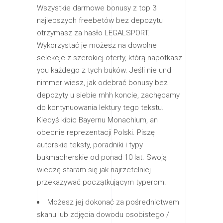
Wszystkie darmowe bonusy z top 3
najlepszych freebetów bez depozytu
otrzymasz za hasło LEGALSPORT.
Wykorzystać je możesz na dowolne
selekcje z szerokiej oferty, którą napotkasz
you każdego z tych buków. Jeśli nie und
nimmer wiesz, jak odebrać bonusy bez
depozyty u siebie mhh koncie, zachęcamy
do kontynuowania lektury tego tekstu.
Kiedyś kibic Bayernu Monachium, an
obecnie reprezentacji Polski. Piszę
autorskie teksty, poradniki i typy
bukmacherskie od ponad 10 lat. Swoją
wiedzę staram się jak najrzetelniej
przekazywać początkującym typerom.
Możesz jej dokonać za pośrednictwem
skanu lub zdjęcia dowodu osobistego /