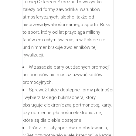
Turniej Czterech Skoczni. To wszystko
zależy od formy zawodnika, warunków
atmosferycznych, alcohol także od
nieprzewidywalności samego sportu. Boks
to sport, który od lat przyciąga miliony
fanów em całym świecie, a w Polsce nie
und nimmer brakuje zwolenników tej
rywalizacji.
W zasadzie carry out żadnych promocji,
ani bonusów nie musisz używać kodów
promocyjnych.
Sprawdź także dostępne formy płatności
i wybierz takiego bukmachera, który
obsługuje elektroniczną portmonetkę, karty,
czy odmienne płatności elektroniczne,
które są dla ciebie dostępne.
Prócz tej listy sportów do obstawiania,
IviBet przygotowało wiele kategorii w każdej