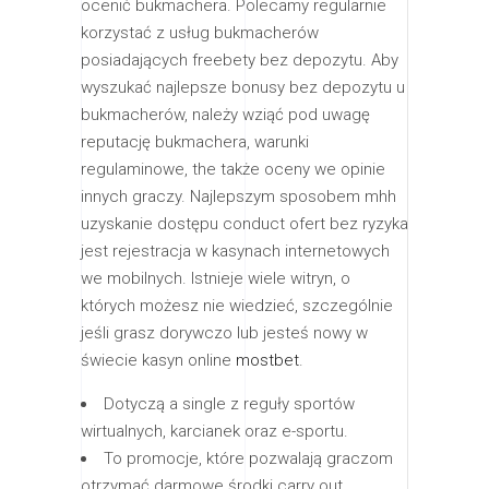
ocenić bukmachera. Polecamy regularnie
korzystać z usług bukmacherów
posiadających freebety bez depozytu. Aby
wyszukać najlepsze bonusy bez depozytu u
bukmacherów, należy wziąć pod uwagę
reputację bukmachera, warunki
regulaminowe, the także oceny we opinie
innych graczy. Najlepszym sposobem mhh
uzyskanie dostępu conduct ofert bez ryzyka
jest rejestracja w kasynach internetowych
we mobilnych. Istnieje wiele witryn, o
których możesz nie wiedzieć, szczególnie
jeśli grasz dorywczo lub jesteś nowy w
świecie kasyn online
mostbet
.
Dotyczą a single z reguły sportów
wirtualnych, karcianek oraz e-sportu.
To promocje, które pozwalają graczom
otrzymać darmowe środki carry out