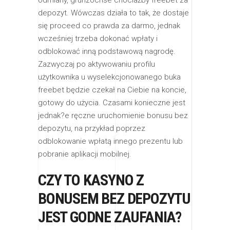
depozyt. Wówczas działa to tak, że dostaje
się proceed co prawda za darmo, jednak
wcześniej trzeba dokonać wpłaty i
odblokować inną podstawową nagrodę.
Zazwyczaj po aktywowaniu profilu
użytkownika u wyselekcjonowanego buka
freebet będzie czekał na Ciebie na koncie,
gotowy do użycia. Czasami konieczne jest
jednak?e ręczne uruchomienie bonusu bez
depozytu, na przykład poprzez
odblokowanie wpłatą innego prezentu lub
pobranie aplikacji mobilnej.
CZY TO KASYNO Z
BONUSEM BEZ DEPOZYTU
JEST GODNE ZAUFANIA?