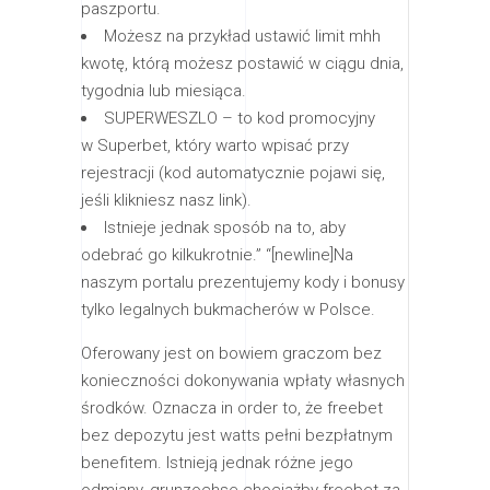
paszportu.
Możesz na przykład ustawić limit mhh
kwotę, którą możesz postawić w ciągu dnia,
tygodnia lub miesiąca.
SUPERWESZLO – to kod promocyjny
w Superbet, który warto wpisać przy
rejestracji (kod automatycznie pojawi się,
jeśli klikniesz nasz link).
Istnieje jednak sposób na to, aby
odebrać go kilkukrotnie.” “[newline]Na
naszym portalu prezentujemy kody i bonusy
tylko legalnych bukmacherów w Polsce.
Oferowany jest on bowiem graczom bez
konieczności dokonywania wpłaty własnych
środków. Oznacza in order to, że freebet
bez depozytu jest watts pełni bezpłatnym
benefitem. Istnieją jednak różne jego
odmiany, grunzochse chociażby freebet za