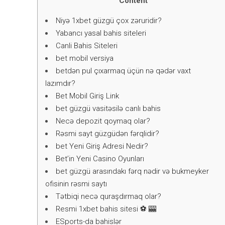
Content
Niyə 1xbet güzgü çox zəruridir?
Yabancı yasal bahis siteleri
Canli Bahis Siteleri
bet mobil versiya
betdən pul çıxarmaq üçün nə qədər vaxt
lazımdır?
Bet Mobil Giriş Link
bet güzgü vasitəsilə canlı bahis
Necə depozit qoymaq olar?
Rəsmi sayt güzgüdən fərqlidir?
bet Yeni Giriş Adresi Nedir?
Bet’in Yeni Casino Oyunları
bet güzgü arasındakı fərq nədir və bukmeyker
ofisinin rəsmi saytı
Tətbiqi necə quraşdırmaq olar?
Resmi 1xbet bahis sitesi ⚽️ 🎰
ESports-da bahislər