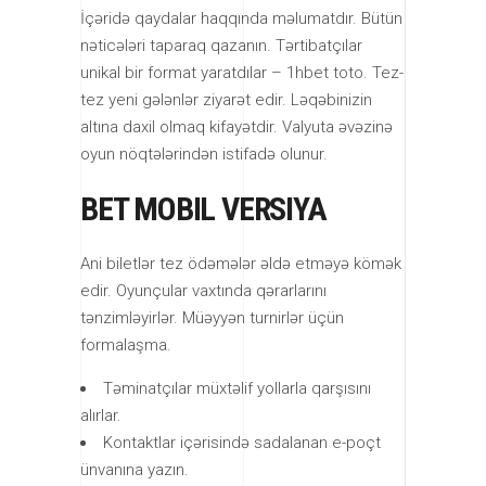
İçəridə qaydalar haqqında məlumatdır. Bütün
nəticələri taparaq qazanın. Tərtibatçılar
unikal bir format yaratdılar – 1hbet toto. Tez-
tez yeni gələnlər ziyarət edir. Ləqəbinizin
altına daxil olmaq kifayətdir. Valyuta əvəzinə
oyun nöqtələrindən istifadə olunur.
BET MOBIL VERSIYA
Ani biletlər tez ödəmələr əldə etməyə kömək
edir. Oyunçular vaxtında qərarlarını
tənzimləyirlər. Müəyyən turnirlər üçün
formalaşma.
Təminatçılar müxtəlif yollarla qarşısını
alırlar.
Kontaktlar içərisində sadalanan e-poçt
ünvanına yazın.