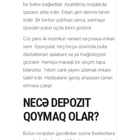
bir bahis bağladılar. Azaldılmış miqdarda
qazanc əldə edin. Erkən geri alınma təmin
edilir. Bir bettor şübhəsi varsa, sərmayə
qoyulan pulun üçdə birini götürür.
Cüt şans iki mümkün variant seçməyə imkan
verir. Oyunçular, heç-heçə üzərində pulla
dəstəklənən qələbəni və ya məğlubiyyəti
göstərir. Həmişə maraqlı bir seçim tapa
bilərsiniz. 1xbet canlı yayım izləmək imkanı
təklif edir. Hadisələrin geniş əhatəsini təmin
etməyə çalışır.
NECƏ DEPOZIT
QOYMAQ OLAR?
Bütün nöqtələri gəzdikdən sonra freebetlərə