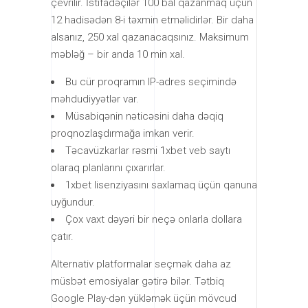
çevrilir. İstifadəçilər 100 bal qazanmaq üçün
12 hadisədən 8-i təxmin etməlidirlər. Bir daha
alsanız, 250 xal qazanacaqsınız. Maksimum
məbləğ – bir anda 10 min xal.
Bu cür proqramın IP-adres seçimində
məhdudiyyətlər var.
Müsabiqənin nəticəsini daha dəqiq
proqnozlaşdırmağa imkan verir.
Təcavüzkarlar rəsmi 1xbet veb saytı
olaraq planlarını çıxarırlar.
1xbet lisenziyasını saxlamaq üçün qanuna
uyğundur.
Çox vaxt dəyəri bir neçə onlarla dollara
çatır.
Alternativ platformalar seçmək daha az
müsbət emosiyalar gətirə bilər. Tətbiq
Google Play-dən yükləmək üçün mövcud