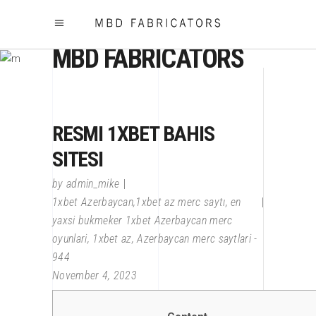
MBD FABRICATORS
RESMI 1XBET BAHIS
SITESI
by
admin_mike
1xbet Azerbaycan,1xbet az merc saytı, en
yaxsi bukmeker 1xbet Azerbaycan merc
oyunlari, 1xbet az, Azerbaycan merc saytlari -
944
November 4, 2023