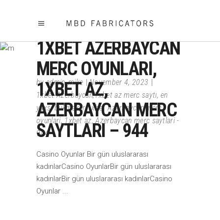
AZ MERC SAYTI, EN
YAXSI BUKMEKER
1XBET AZERBAYCAN
MERC OYUNLARI,
by
admin_mike
November 4, 2023
1XBET AZ,
1xbet Azerbaycan,1xbet az merc saytı, en
AZERBAYCAN MERC
yaxsi bukmeker 1xbet Azerbaycan merc
oyunlari, 1xbet az, Azerbaycan merc saytlari -
SAYTLARI – 944
944
Casino Oyunlar Bir gün uluslararası
kadınlarCasino OyunlarBir gün uluslararası
kadınlarBir gün uluslararası kadınlarCasino
Oyunlar