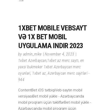
1XBET MOBILE VEBSAYT
VƏ 1X BET MOBIL
UYGULAMA INDIR 2023
by
admin_mike
November 4, 2023
1xbet Azerbaycan,1xbet az merc saytı, en
yaxsi bukmeker 1xbet Azerbaycan merc
oyunlari, 1xbet az, Azerbaycan merc saytlari -
944
ContentBet iOS tətbiqiVeb-saytın mobil
versiyasıBet mobil yükle - Azərbaycanda
mobil proqram üçün təkliflərBet mobil yükle -
Azərbaycanda mobil proqram üçün