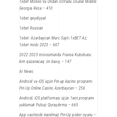
1xbet Mobile Və Ondan Istifadə Üsullar Middle
Georgia Resa – 410
1xbet qeydiyyat
1xbet Russian
1xbet: Azərbaycan Mərc Saytı 1xBET Az,
1xbet mobi 2023 – 607
2022 2023 mövsümündə Fransa Kubokunu
kim qazanacaq: ön baxış – 147
AI News
Android və iOS üçün Pin-up kazino proqramı
Pin Up Online Casino Azerbaycan – 256
Android, iOS platforması üçün 1win proqramı
yükləmək Pulsuz Quraşdırma – 665
App vasitesile inanılmaz Pin-Up poker oyunu –