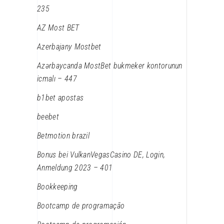
235
AZ Most BET
Azerbajany Mostbet
Azərbaycanda MostBet bukmeker kontorunun
icmalı – 447
b1bet apostas
beebet
Betmotion brazil
Bonus bei VulkanVegasCasino DE, Login,
Anmeldung 2023 – 401
Bookkeeping
Bootcamp de programação