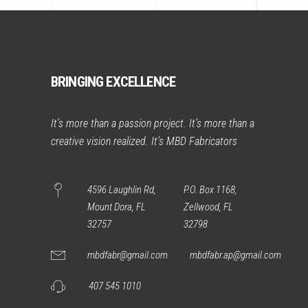
BRINGING EXCELLENCE
It’s more than a passion project. It’s more than a
creative vision realized. It’s MBD Fabricators
4596 Laughlin Rd,
P.O. Box 1168,
Mount Dora, FL
Zellwood, FL
32757
32798
mbdfabr@gmail.com
mbdfabr.ap@gmail.com
407 545 1010