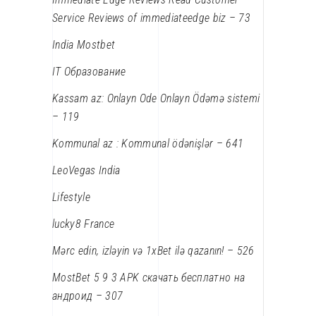
Service Reviews of immediateedge biz – 73
India Mostbet
IT Образование
Kassam az: Onlayn Ode Onlayn Ödəmə sistemi
– 119
Kommunal az : Kommunal ödənişlər – 641
LeoVegas India
Lifestyle
lucky8 France
Mərc edin, izləyin və 1xBet ilə qazanın! – 526
MostBet 5 9 3 APK скачать бесплатно на
андроид – 307