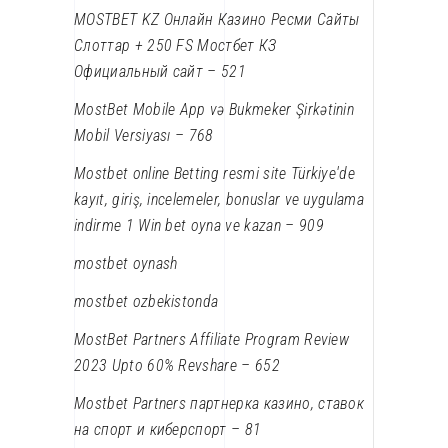
MOSTBET KZ Онлайн Казино Ресми Сайты
Слоттар + 250 FS Мостбет КЗ
Официальный сайт – 521
MostBet Mobile App və Bukmeker Şirkətinin
Mobil Versiyası – 768
Mostbet online Betting resmi site Türkiye'de
kayıt, giriş, incelemeler, bonuslar ve uygulama
indirme 1 Win bet oyna ve kazan – 909
mostbet oynash
mostbet ozbekistonda
MostBet Partners Affiliate Program Review
2023 Upto 60% Revshare – 652
Mostbet Partners партнерка казино, ставок
на спорт и киберспорт – 81