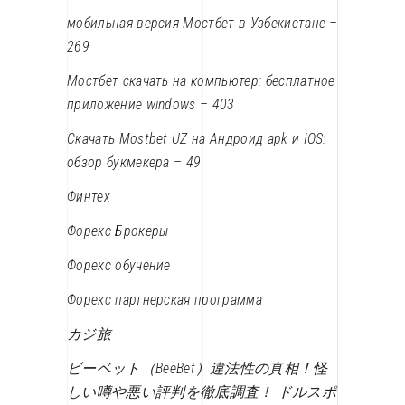
мобильная версия Мостбет в Узбекистане –
269
Мостбет скачать на компьютер: бесплатное
приложение windows – 403
Скачать Mostbet UZ на Андроид apk и IOS:
обзор букмекера – 49
Финтех
Форекс Брокеры
Форекс обучение
Форекс партнерская программа
カジ旅
ビーベット（BeeBet）違法性の真相！怪
しい噂や悪い評判を徹底調査！ ドルスポ