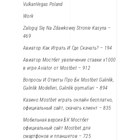
VulkanVegas Poland
Work
Zaloguj Się Na Zdawkowej Stronie Kasyna –
469
Авиатор Как Играть И Где Скачать? – 194
Авиатор Мостбет увеличение ставки х1000
в игре Aviator от Mostbet – 912
Вопросы И Ответы Про Бк Mostbet Gəlinlik,
Gəlinlik Modelleri, Gəlinlik qiymətləri – 894
Казино Mostbet играть онлайн бесплатно,
официальный сайт, скачать клиент – 835
Мобильная версия БК Мостбет
официальный сайт Mostbet для
смартфонов и планшетов – 725