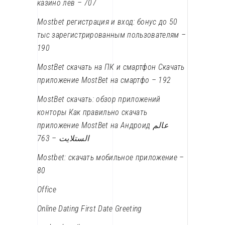
казино лев – 707
Mostbet регистрация и вход: бонус до 50
тыс зарегистрированным пользователям –
190
MostBet скачать на ПК и смартфон Скачать
приложение MostBet на смартфо – 192
MostBet скачать: обзор приложений
конторы Как правильно скачать
приложение MostBet на Андроид عالم
الستلايت – 763
Mostbet: скачать мобильное приложение –
80
Office
Online Dating First Date Greeting