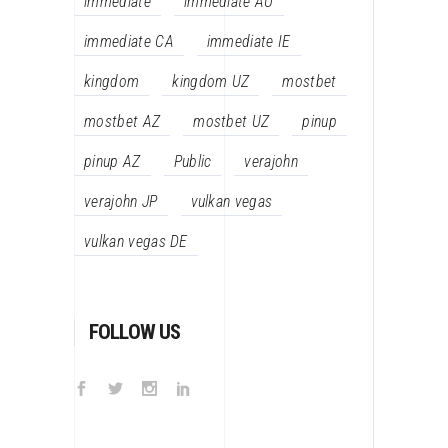
immediate
immediate AU
immediate CA
immediate IE
kingdom
kingdom UZ
mostbet
mostbet AZ
mostbet UZ
pinup
pinup AZ
Public
verajohn
verajohn JP
vulkan vegas
vulkan vegas DE
FOLLOW US