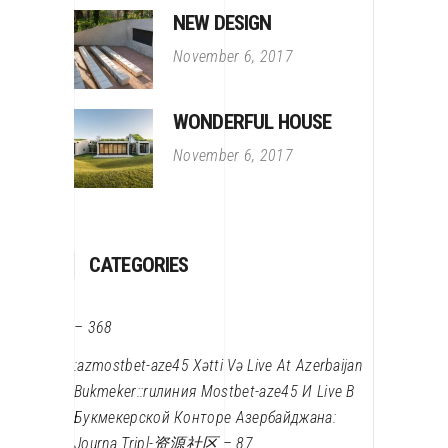
NEW DESIGN
November 6, 2017
WONDERFUL HOUSE
November 6, 2017
CATEGORIES
– 368
:azmostbet-aze45 Xətti Və Live At Azerbaijan
Bukmeker::ruлиния Mostbet-aze45 И Live В
Букмекерской Конторе Азербайджана:
Journa Tripl-资源社区 – 87