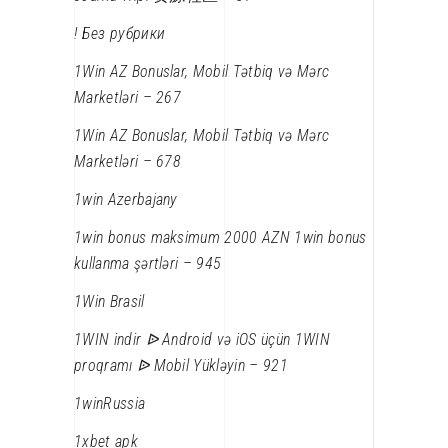
! Без рубрики
1Win AZ Bonuslar, Mobil Tətbiq və Mərc
Marketləri – 267
1Win AZ Bonuslar, Mobil Tətbiq və Mərc
Marketləri – 678
1win Azerbajany
1win bonus maksimum 2000 AZN 1win bonus
kullanma şərtləri – 945
1Win Brasil
1WIN indir ᐉ Android və iOS üçün 1WIN
proqramı ᐉ Mobil Yükləyin – 921
1winRussia
1xbet apk