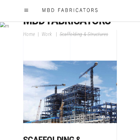
MBD FABRICATORS
Home
|
Work
|
Scaffolding & Structures
SCAFFOLDING &