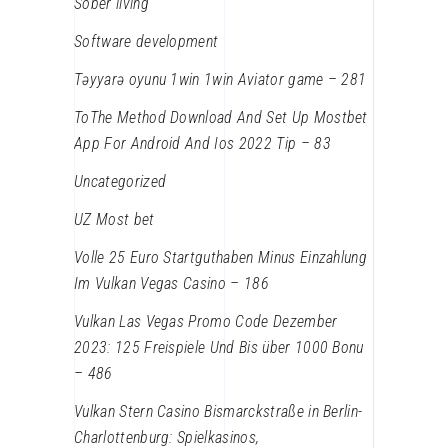
Sober living
Software development
Təyyarə oyunu 1win 1win Aviator game – 281
ToThe Method Download And Set Up Mostbet
App For Android And Ios 2022 Tip – 83
Uncategorized
UZ Most bet
Volle 25 Euro Startguthaben Minus Einzahlung
Im Vulkan Vegas Casino – 186
Vulkan Las Vegas Promo Code Dezember
2023: 125 Freispiele Und Bis über 1000 Bonu
– 486
Vulkan Stern Casino Bismarckstraße in Berlin-
Charlottenburg: Spielkasinos,