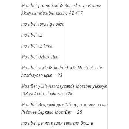
Mostbet promo kod ᐈ Bonusları və Promo-
Aksiyalar Mostbet casino AZ 417
mostbet royxatga olish
mostbet uz
mostbet uz kirish
Mostbet Uzbekistan
Mostbet yukle ᐈ Android, iOS Mostbet indir
Azərbaycan üçün – 23
MostBet yüklə Azərbaycanda Mostbet yükləyin
IOS və Android cihazlar 725
MostBet Игорный дом Обзор, отклики а еще
Рабочее Зеркало МостБет – 25
mostbet регистрация зеркало Вход в