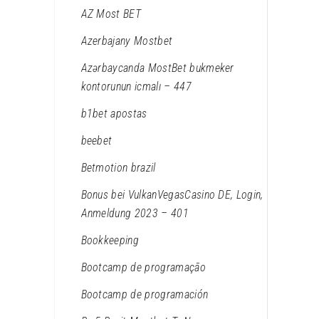
AZ Most BET
Azerbajany Mostbet
Azərbaycanda MostBet bukmeker
kontorunun icmalı – 447
b1bet apostas
beebet
Betmotion brazil
Bonus bei VulkanVegasCasino DE, Login,
Anmeldung 2023 – 401
Bookkeeping
Bootcamp de programação
Bootcamp de programación