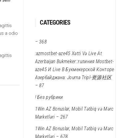
CATEGORIES
gittis
us a odio
– 368
:azmostbet-aze45 Xətti Və Live At
gittis
Azerbaijan Bukmeker::ruлиния Mostbet-
aze45 И Live В Букмекерской Конторе
Азербайджана: Journa Tripl-资源社区
– 87
! Без рубрики
1Win AZ Bonuslar, Mobil Tətbiq və Mərc
Marketləri – 267
1Win AZ Bonuslar, Mobil Tətbiq və Mərc
Marketləri – 678