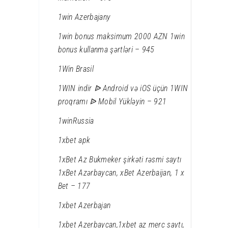
1win Azerbajany
1win bonus maksimum 2000 AZN 1win
bonus kullanma şərtləri – 945
1Win Brasil
1WIN indir ᐉ Android və iOS üçün 1WIN
proqramı ᐉ Mobil Yükləyin – 921
1winRussia
1xbet apk
1xBet Az Bukmeker şirkəti rəsmi saytı
1xBet Azərbaycan, xBet Azerbaijan, 1 x
Bet – 177
1xbet Azerbajan
1xbet Azerbaycan,1xbet az merc saytı,