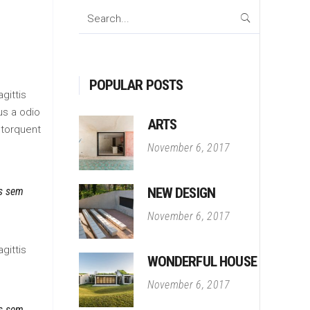
Search
for:
POPULAR POSTS
gittis
us a odio
ARTS
 torquent
November 6, 2017
is sem
NEW DESIGN
November 6, 2017
gittis
WONDERFUL HOUSE
November 6, 2017
is sem