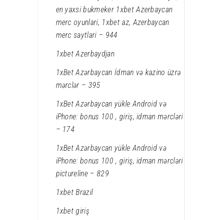
en yaxsi bukmeker 1xbet Azerbaycan
merc oyunlari, 1xbet az, Azerbaycan
merc saytlari – 944
1xbet Azerbaydjan
1xBet Azərbaycan İdman və kazino üzrə
mərclər – 395
1xBet Azərbaycan yükle Android və
iPhone: bonus 100 , giriş, idman mərcləri
– 174
1xBet Azərbaycan yükle Android və
iPhone: bonus 100 , giriş, idman mərcləri
pictureline – 829
1xbet Brazil
1xbet giriş