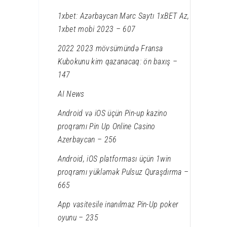
1xbet: Azərbaycan Mərc Saytı 1xBET Az,
1xbet mobi 2023 – 607
2022 2023 mövsümündə Fransa
Kubokunu kim qazanacaq: ön baxış –
147
AI News
Android və iOS üçün Pin-up kazino
proqramı Pin Up Online Casino
Azerbaycan – 256
Android, iOS platforması üçün 1win
proqramı yükləmək Pulsuz Quraşdırma –
665
App vasitesile inanılmaz Pin-Up poker
oyunu – 235