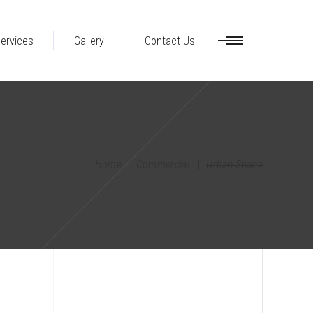
ervices
Gallery
Contact Us
Home
|
Commercial
|
Urban Space